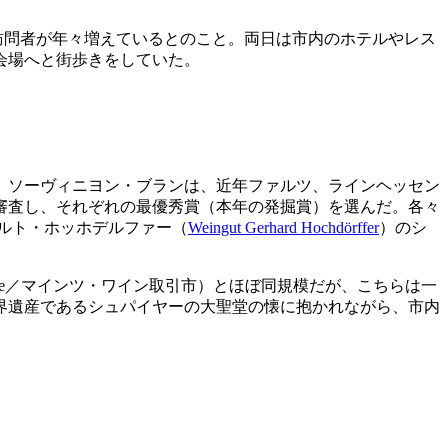
の訪問者が年々増えているとのこと。両日は市内のホテルやレス
会場へと街歩きをしていた。
。ソーヴィニヨン・ブランは、近年ファルツ、ラインヘッセン
を審査し、それぞれの最優秀賞（本年の発掘賞）を選んだ。各々
ルト・ホッホデルファー（
Weingut Gerhard Hochdörffer
）のシ
börse／マインツ・ワイン取引市）とほぼ同規模だが、こちらは一
界遺産であるシュパイヤーの大聖堂の懐に抱かれながら、市内