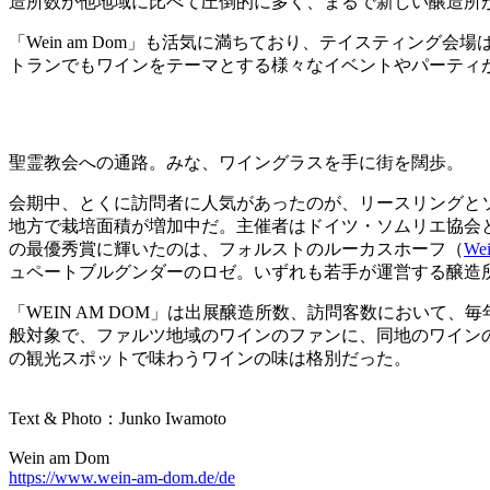
造所数が他地域に比べて圧倒的に多く、まるで新しい醸造所
「Wein am Dom」も活気に満ちており、テイスティン
トランでもワインをテーマとする様々なイベントやパーティ
聖霊教会への通路。みな、ワイングラスを手に街を闊歩。
会期中、とくに訪問者に人気があったのが、リースリングと
地方で栽培面積が増加中だ。主催者はドイツ・ソムリエ協会と
の最優秀賞に輝いたのは、フォルストのルーカスホーフ（
Wei
ュペートブルグンダーのロゼ。いずれも若手が運営する醸造
「WEIN AM DOM」は出展醸造所数、訪問客数において、毎年
般対象で、ファルツ地域のワインのファンに、同地のワイン
の観光スポットで味わうワインの味は格別だった。
Text & Photo：Junko Iwamoto
Wein am Dom
https://www.wein-am-dom.de/de