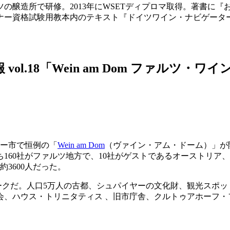
ツの醸造所で研修。2013年にWSETディプロマ取得。著書に
用教本内のテキスト『ドイツワイン・ナビゲーター』などがある。 ht
ol.18「Wein am Dom ファルツ・
ヤー市で恒例の「
Wein am Dom
（ヴァイン・アム・ドーム）」が
ち160社がファルツ地方で、10社がゲストであるオーストリア
約3600人だった。
がユニークだ。人口5万人の古都、シュパイヤーの文化財、観光ス
会、ハウス・トリニタティス 、旧市庁舎、クルトゥアホーフ・