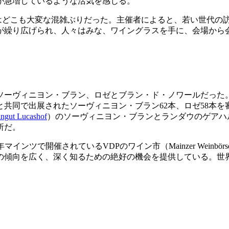
が急増しているような活気を感じる。
グ会場はどこも大変な混雑ぶりだった。主催者によると、若い世代
が繰り広げられ、人々はみな、ワイングラスを手に、会場から
ソーヴィニヨン・ブラン、ロゼとブラン・ド・ノワールだった
共同で出展されたソーヴィニヨン・ブラン62本、ロゼ58本
ngut Lucashof
）のソーヴィニヨン・ブランとランダウのゲアハ
所だ。
マインツで開催されているVDPのワイン市（Mainzer Wein
の傾向を広く、深く知るための絶好の機会を提供している。世