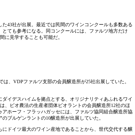
た43社が出展。最近では民間のワインコンクールも多数ある
、とても参考になる。同コンクールには、ファルツ地方だけ
合間に見学することも可能だ。
では、VDPファルツ支部の会員醸造所が25社出展していた。
にダイデスハイムを拠点とする、オリジナリティあふれるワイ
は、ビオ農法の生産者団体ビオラントの会員醸造所12社のほ
ゥアホーフ・フラッハガッセには、ファルツ協同組合醸造所協
アのブルゲンラントの10醸造所が出展していた。
もにドイツ最大のワイン産地であることから、世代交代する醸