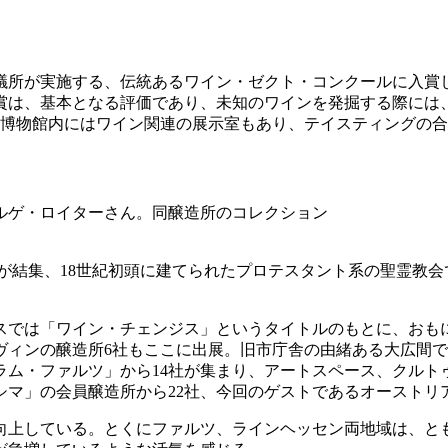
議所が実施する、伝統あるワイン・ゼクト・コンクールに入賞し
賞は、基本となる評価であり、未知のワインを発掘する際には
。歴史博物館内にはワイン関連の展示室もあり、テイスティングの
ルゲ・ロイターさん。同醸造所のコレクション
が結集、18世紀初頭に建てられたプロテスタント系の聖霊教会
。
スでは「ワイン・チェンジス」というタイトルのもとに、おも
ヴィンの醸造所6社もここに出展。旧市庁舎の由緒ある大広間で
ラム・ファルツ」から14社が集まり、アートスペース、クルト
シマ」の会員醸造所から22社、今回のゲストであるオーストリ
向上している。とくにファルツ、ラインヘッセン両地域は、と