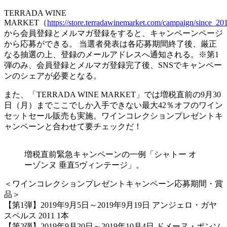
TERRADA WINE
MARKET（
https://store.terradawinemarket.com/campaign/since_2
から会員登録とメルマガ登録をすると、キャンペーンページ
から応募ができる。 当選者発表は各応募期間終了後、厳正
なる抽選の上、登録のメールアドレスへ通知される。※第1
弾のみ、会員登録とメルマガ登録完了後、SNSでキャンペー
ンのシェアが必要となる。
また、「TERRADA WINE MARKET」では増税直前の9月30
日（月）までここでしか入手できない最大42％オフのワイン
セットセール販売も実施。ワインコレクションプレゼントキ
ャンペーンと合わせて要チェックだ！
増税直前緊急キャンペーンの一例「シャトー オ
ーゾンヌ 垂直5ヴィンテージ」。
＜ワインコレクションプレゼントキャンペーン応募期間・賞
品＞
【第1弾】2019年9月5日～2019年9月19日 アンジェロ・ガヤ
スペルス 2011 1本
【第2弾】2019年9月20日～2019年10月4日 ドメーヌ・ポンソ