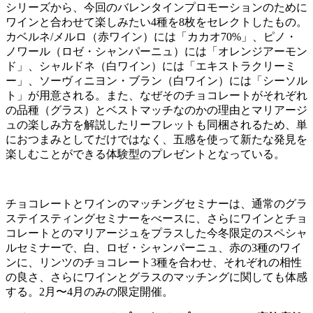
シリーズから、今回のバレンタインプロモーションのために
ワインと合わせて楽しみたい4種を8枚をセレクトしたもの。
カベルネ/メルロ（赤ワイン）には「カカオ70%」、ピノ・
ノワール（ロゼ・シャンパーニュ）には「オレンジアーモン
ド」、シャルドネ（白ワイン）には「エキストラクリーミ
ー」、ソーヴィニヨン・ブラン（白ワイン）には「シーソル
ト」が用意される。また、なぜそのチョコレートがそれぞれ
の品種（グラス）とベストマッチなのかの理由とマリアージ
ュの楽しみ方を解説したリーフレットも同梱されるため、単
におつまみとしてだけではなく、五感を使って新たな発見を
楽しむことができる体験型のプレゼントとなっている。
チョコレートとワインのマッチングセミナーは、通常のグラ
ステイスティングセミナーをべースに、さらにワインとチョ
コレートとのマリアージュをプラスした今冬限定のスペシャ
ルセミナーで、白、ロゼ・シャンパーニュ、赤の3種のワイ
ンに、リンツのチョコレート3種を合わせ、それぞれの相性
の良さ、さらにワインとグラスのマッチングに関しても体感
する。2月〜4月のみの限定開催。