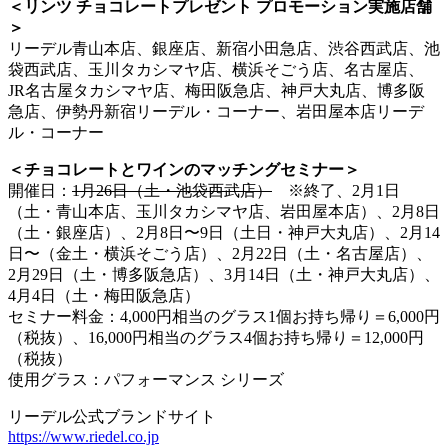
＜リンツ チョコレートプレゼント プロモーション実施店舗
＞
リーデル青山本店、銀座店、新宿小田急店、渋谷西武店、池
袋西武店、玉川タカシマヤ店、横浜そごう店、名古屋店、
JR名古屋タカシマヤ店、梅田阪急店、神戸大丸店、博多阪
急店、伊勢丹新宿リーデル・コーナー、岩田屋本店リーデ
ル・コーナー
＜チョコレートとワインのマッチングセミナー＞
開催日：
1月26日（土・池袋西武店）
※終了、2月1日
（土・青山本店、玉川タカシマヤ店、岩田屋本店）、2月8日
（土・銀座店）、2月8日〜9日（土日・神戸大丸店）、2月14
日〜（金土・横浜そごう店）、2月22日（土・名古屋店）、
2月29日（土・博多阪急店）、3月14日（土・神戸大丸店）、
4月4日（土・梅田阪急店）
セミナー料金：4,000円相当のグラス1個お持ち帰り＝6,000円
（税抜）、16,000円相当のグラス4個お持ち帰り＝12,000円
（税抜）
使用グラス：パフォーマンス シリーズ
リーデル公式ブランドサイト
https://www.riedel.co.jp