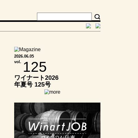
2026.06.05
125
vol.
ワイナート2026
年夏号 125号
日本ワイン 中国
地方 静かに光
るワイナリーの
実力 ～多彩なブ
ドウが描く、そ
の個性