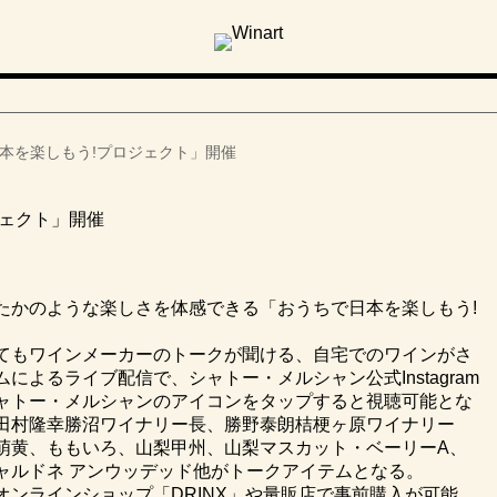
本を楽しもう!プロジェクト」開催
ジェクト」開催
たかのような楽しさを体感できる「おうちで日本を楽しもう!
てもワインメーカーのトークが聞ける、自宅でのワインがさ
よるライブ配信で、シャトー・メルシャン公式Instagram
ャトー・メルシャンのアイコンをタップすると視聴可能とな
田村隆幸勝沼ワイナリー長、勝野泰朗桔梗ヶ原ワイナリー
萌黄、ももいろ、山梨甲州、山梨マスカット・ベーリーA、
ャルドネ アンウッデッド他がトークアイテムとなる。
ンラインショップ「DRINX」や量販店で事前購入が可能