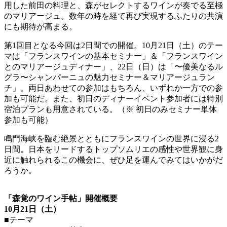
用した前田の料理と、森がセレクトするワインが奏でる至極
のマリアージュ。数年の時を経て再び実現するふたりの共演
にも期待が高まる。
第1回目となる今回は2日間での開催。10月21日（土）のテー
マは「フランスワインの基本セミナー」＆「フランスワイン
とのマリアージュディナー」、22日（日）は「〜優美なるル
グラ〜シャンパーニュの魅力セミナー＆マリアージュラン
チ」。両日あわせての参加はもちろん、いずれか一方での参
加も可能だ。また、初日のディナーイベント参加者には特別
宿泊プランも用意されている。（※ 初日のみセミナー単体
参加も可能）
鳴門海峡を臨む絶景とともにフランスワインの世界に浸る2
日間。日本をリードするトップソムリエの感性や世界観に身
近に触れられるこの機会に、ぜひ足を運んでみてはいかがだ
ろうか。
「森覚のワイン手帖」開催概要
10月21日（土）
■テーマ