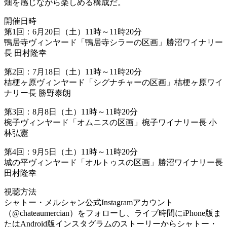
畑を感じながら楽しめる構成だ。
開催日時
第1回：6月20日（土）11時～11時20分
鴨居寺ヴィンヤード「鴨居寺シラーの区画」勝沼ワイナリー
長 田村隆幸
第2回：7月18日（土）11時～11時20分
桔梗ヶ原ヴィンヤード「シグナチャーの区画」桔梗ヶ原ワイ
ナリー長 勝野泰朗
第3回：8月8日（土）11時～11時20分
椀子ヴィンヤード「オムニスの区画」椀子ワイナリー長 小
林弘憲
第4回：9月5日（土）11時～11時20分
城の平ヴィンヤード「オルトゥスの区画」勝沼ワイナリー長
田村隆幸
視聴方法
シャトー・メルシャン公式Instagramアカウント
（@chateaumercian）をフォローし、ライブ時間にiPhone版ま
たはAndroid版インスタグラムのストーリーからシャトー・