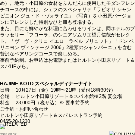
め）。地元・小田原の食材をふんだんに使用したモダンフレン
チコースの中には、シェフのスペシャリテ「ラビオリ シャン
ピニオン ジュ・ド・ヴォライユ」（写真）を小田原バージョ
ンにアレンジした特別なひと皿も登場する。
また、目にも鮮やかな料理に合わせるワインは、同ホテルのブ
ラッセリー「フローラ」のシニアソムリエ望月信哉がセレク
ト。「ヴーヴ・クリコ イエローラベル ブリュット」「ドン ペ
リニヨン ヴィンテージ 2006」2種類のシャンパーニュを含む
贅沢なペアリングコースで楽しめる。
事前予約制。お申込はお電話または
ヒルトン小田原リゾート＆
スパHP
から。
HAJIME KOTO スペシャルディナーナイト
日時： 10月27日（金）19時〜21時（受付18時30分）
会場： ヒルトン小田原リゾート＆スパ 本館棟2階 宴会場
料金： 23,000円（税サ込）※ 要事前予約
ご予約・お問い合わせ
ヒルトン小田原リゾート＆スパ レストラン予約
0465-28-1220
2026.08.07