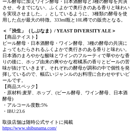
ール酵母に加えワイン酵母・日本酒酵母と3種の酵母を共演
させ、今までにない、ふくよかで奥行きのある香りと味わい
を実現させました。」としているように、3種類の酵母を使
用した点が最大の特徴。333ml瓶と10L樽での販売となる。
＜「渋生」（しぶなま）/ YEAST DIVERSITY ALE＞
【商品テイスト】
ビール酵母・日本酒酵母・ワイン酵母、3種の酵母の共演に
よってもたらされるふくよかで奥行きのある香りと味わい。
日本酒のまろやかな酸味とワインのフルーティで華やかな香
りの後に、ホップ由来の爽やかな柑橘系の香りとビールの苦
味が抜けていきます。それぞれの酵母が調和の中で個性を発
揮しているので、幅広いジャンルのお料理に合わせやすいビ
ールです。
【商品スペック】
・原材料:麦芽、ホップ、(ビール酵母、ワイン酵母、日本酒
酵母)
・アルコール度数:5%
・IBU:23.6
取扱店舗は随時公式サイトに掲載
https://www.shibunama.com/