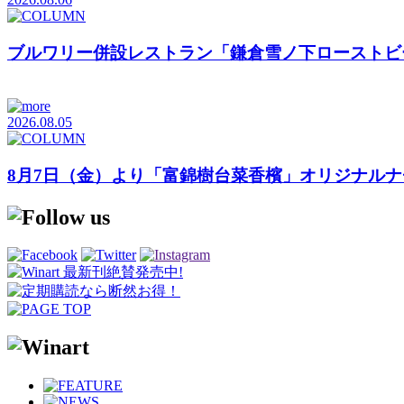
ブルワリー併設レストラン「鎌倉雪ノ下ローストビ
2026.08.05
8月7日（金）より「富錦樹台菜香檳」オリジナル