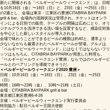
新たに開催される「ベルギービールウィークエンド」は、日程
を10月16日（金）〜18日（日）と、23日（金）〜25日（日）
の2週とし、会場は東京・江東区の豊洲CITABRIA BAYPARK
grill & bar。会場内の混雑状況は管理され、チケットはオンラ
インによる日別での販売、テーブルの間隔は広めにとり、オリ
ジナルグラスを洗浄できる洗い場を設置するなど、感染症対策
を中心とした新しいスタイルが導入される。
会場で味わうことができるビールの種類は約40と、通常より
少ないながらも厳選されたベルギービールが登場。グルメは、
「ベルギービールウィークエンド」にはなくてはならないフリ
ッツはもちろん、CITABRIA BAYPARKが用意した料理も。
「ベルギービールウィークエンド豊洲」ならではのベルギービ
ールとのペアリングを堪能できそうだ。
＜ベルギービールウィークエンド2020 豊洲＞
日程：10月16日（金）〜18日（日）、23日（金）〜25日
（日）
時間：16時〜22時（金）、10時〜21時（土日）
会場：CITABRIA BAYPARK grill & bar
東京都江東区豊洲6-4-26
主催：ベルギービールウィークエンド実行委員会
特別協力：駐日ベルギー王国大使館