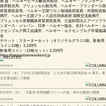
後 援：ベルギービール醸造所組合、ベルギー・フランダース
政府観光局、ブリュッセル観光局、ベルギー・フランダース政
府貿易投資局、ベルギー王国ワロン地域政府貿易・外国投資振
興庁、ベルギー王国フランス語共同体政府 国際交流振興庁、
ブリュッセル首都圏政府貿易投資局、公益財団法人アーツフラ
ンダース・ジャパン、日本・ベルギー協会、在日ベルギー・ル
クセンブルグ商工会議所、ベルギー・ルクセンブルグ市場協議
会
チケット：スターターセット（オリジナルグラス1個、飲食用
コイン10枚）3,100円
飲食用コイン（10枚セット）2,200円
https://belgianbeerweekend.jp
2026.08.10
9月2日（水）プロ向け試飲商談会「とちぎの酒 試飲商談会 in 東京」東
京交通会館にて開催
2026.08.10
8月30日（日）「大阪発 世界銘醸ワインへの旅」ADV大阪校が開催
2026.08.09