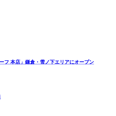
ーフ 本店」鎌倉・雪ノ下エリアにオープン
催