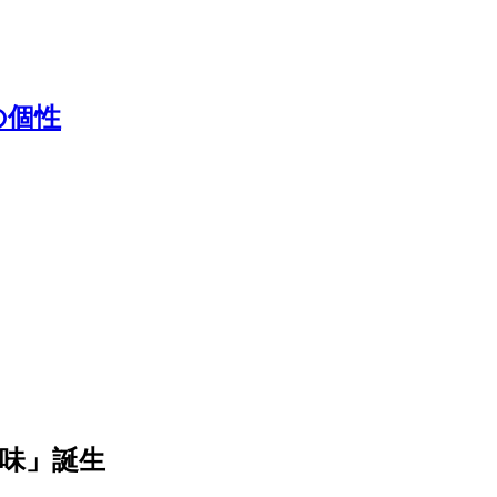
の個性
ズ味」誕生