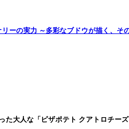
ナリーの実力 ～多彩なブドウが描く、そ
使った大人な「ピザポテト クアトロチー