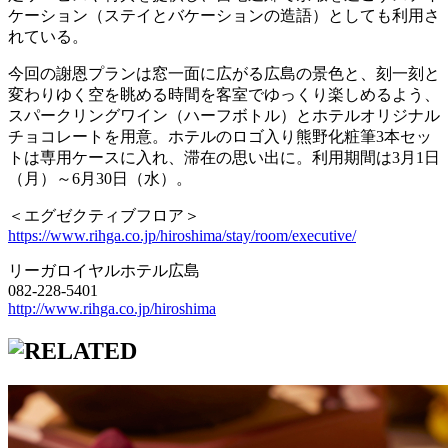
ケーション（ステイとバケーションの造語）としても利用さ
れている。
今回の謝恩プランは窓一面に広がる広島の景色と、刻一刻と
変わりゆく空を眺める時間を客室でゆっくり楽しめるよう、
スパークリングワイン（ハーフボトル）とホテルオリジナル
チョコレートを用意。ホテルのロゴ入り熊野化粧筆3本セッ
トは専用ケースに入れ、滞在の思い出に。利用期間は3月1日
（月）～6月30日（水）。
＜エグゼクティブフロア＞
https://www.rihga.co.jp/hiroshima/stay/room/executive/
リーガロイヤルホテル広島
082-228-5401
http://www.rihga.co.jp/hiroshima