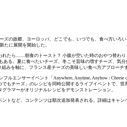
「チーズの故郷、ヨーロッパ、どこでも、いつでも、食べ方いろ
て新たに展開を開始した。
れたら……朝食のトースト？ 小腹が空いた時のおやつ替わり？
旬もある。夏に食べたいチーズ、冬こそ旨味の増すチーズ、気分
取り組みを軸に、フランス産チーズの美味しい食べ方アプローチ
イベント「Anywhere, Anytime, Anyhow : Chee
でもチーズ」のレシピを同時公開するライブイベントで、世界
タグラマーがオリジナルレシピをデモンストレーション。
ベントなど、コンテンツは順次追加発表される。詳細はキャンペ