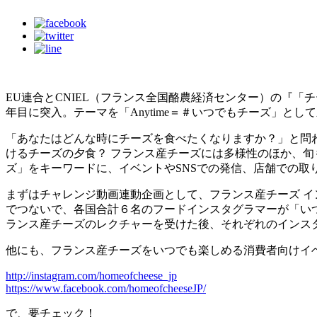
EU連合とCNIEL（フランス全国酪農経済センター）の『
年目に突入。テーマを「Anytime＝＃いつでもチーズ」とし
「あなたはどんな時にチーズを食べたくなりますか？」と問わ
けるチーズの夕食？ フランス産チーズには多様性のほか、
ズ」をキーワードに、イベントやSNSでの発信、店舗での
まずはチャレンジ動画連動企画として、フランス産チーズ インフルエンサー
でつないで、各国合計６名のフードインスタグラマーが「いつ
ランス産チーズのレクチャーを受けた後、それぞれのインス
他にも、フランス産チーズをいつでも楽しめる消費者向けイ
http://instagram.com/homeofcheese_jp
https://www.facebook.com/homeofcheeseJP/
で、要チェック！