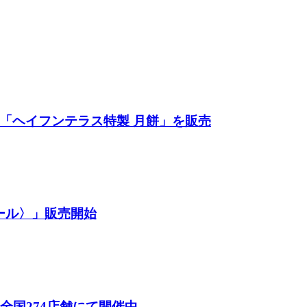
餅「ヘイフンテラス特製 月餅」を販売
ール〉」販売開始
26）」全国274店舗にて開催中