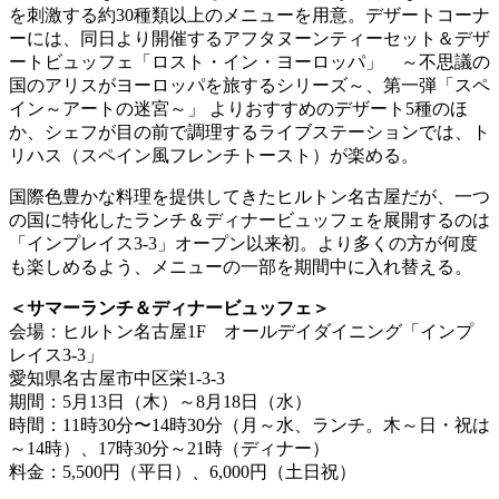
を刺激する約30種類以上のメニューを用意。デザートコーナ
ーには、同日より開催するアフタヌーンティーセット＆デザ
ートビュッフェ「ロスト・イン・ヨーロッパ」 ～不思議の
国のアリスがヨーロッパを旅するシリーズ～、第一弾「スペ
イン～アートの迷宮～」 よりおすすめのデザート5種のほ
か、シェフが目の前で調理するライブステーションでは、ト
リハス（スペイン風フレンチトースト）が楽める。
国際色豊かな料理を提供してきたヒルトン名古屋だが、一つ
の国に特化したランチ＆ディナービュッフェを展開するのは
「インプレイス3-3」オープン以来初。より多くの方が何度
も楽しめるよう、メニューの一部を期間中に入れ替える。
＜サマーランチ＆ディナービュッフェ＞
会場：ヒルトン名古屋1F オールデイダイニング「インプ
レイス3-3」
愛知県名古屋市中区栄1-3-3
期間：5月13日（木）～8月18日（水）
時間：11時30分〜14時30分（月～水、ランチ。木～日・祝は
～14時）、17時30分～21時（ディナー）
料金：5,500円（平日）、6,000円（土日祝）