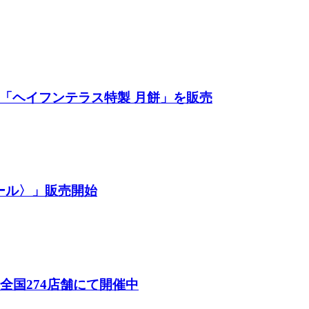
餅「ヘイフンテラス特製 月餅」を販売
ール〉」販売開始
26）」全国274店舗にて開催中