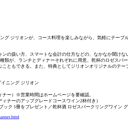
ニング ジリオンが、コース料理を楽しみながら、気軽にテーブ
キンの扱い方、スマートな会計の仕方などの、なかなか聞けな
種類が、ランチとディナーそれぞれに用意。乾杯のロゼスパー
ぶこともできる。また、特典としてジリオンオリジナルのテー
ダイニング ジリオン
時（ディナー）※営業時間はホームページを要確認。
円（ディナーのアップグレードコースワイン2杯付き）
ブック 1冊をプレゼント／乾杯酒 ロゼスパークリングワイン 
manner.html