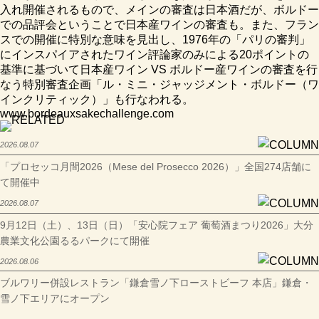
入れ開催されるもので、メインの審査は日本酒だが、ボルドー
での品評会ということで日本産ワインの審査も。また、フラン
スでの開催に特別な意味を見出し、1976年の「パリの審判」
にインスパイアされたワイン評論家のみによる20ポイントの
基準に基づいて日本産ワイン VS ボルドー産ワインの審査を行
なう特別審査企画「ル・ミニ・ジャッジメント・ボルドー（ワ
インクリティック）」も行なわれる。
www.bordeauxsakechallenge.com
2026.08.07
「プロセッコ月間2026（Mese del Prosecco 2026）」全国274店舗に
て開催中
2026.08.07
9月12日（土）、13日（日）「安心院フェア 葡萄酒まつり2026」大分
農業文化公園るるパークにて開催
2026.08.06
ブルワリー併設レストラン「鎌倉雪ノ下ローストビーフ 本店」鎌倉・
雪ノ下エリアにオープン