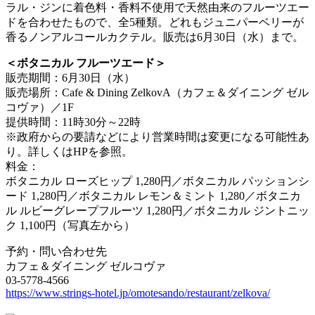
ラル・ジンに着色料・香料不使用で天然由来のフルーツエー
ドを合わせたもので、全5種類。どれもジュニパーベリーが
香るノンアルコールカクテル。販売は6月30日（水）まで。
＜ボタニカル フルーツエード＞
販売期間：6月30日（水）
販売場所：Cafe & Dining ZelkovA（カフェ＆ダイニング ゼル
コヴァ）／1F
提供時間：11時30分～22時
※政府からの要請などにより営業時間は変更になる可能性あ
り。詳しくはHPを参照。
料金：
ボタニカル ローズヒップ 1,280円／ボタニカル パッションシ
ード 1,280円／ボタニカル レモン＆ミント 1,280／ボタニカ
ル ルビーグレープフルーツ 1,280円／ボタニカル ジントニッ
ク 1,100円（写真左から）
予約・問い合わせ先
カフェ＆ダイニング ゼルコヴァ
03-5778-4566
https://www.strings-hotel.jp/omotesando/restaurant/zelkova/