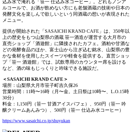
込み水で淹れる「笹一 仕込み水コーヒー」。どれもノンア
ルコールで、お酒が飲めない方にも老舗酒蔵の技術や日本の
発酵文化を楽しんで欲しいという同酒蔵の想いが表現された
メニュー。
提供が開始された「SASAICHI KRAND CAFE」は、350年以
上の歴史をもつ山梨県の酒蔵 笹一酒造が運営する大月市の
直売ショップ「酒遊館」に隣接されたカフェ。酒粕や甘酒な
どの発酵食品のほか、富士山から注ぎ込む銘水、山梨県の豊
かな食材を使用したスイーツや軽食を提供する。直営ショッ
プ「笹一 酒遊館」では、試飲専用のカウンター席を設ける
など、酒の味もじっくりと吟味できる施設だ。
＜SASAICHI KRAND CAFE＞
場所：山梨県大月市笹子町吉久保26
営業時間：11時〜16時（月〜金。土日祭は10時〜、L.O.15時
30分）
料金：1,150円（笹一 甘酒アイスパフェ）、950円（笹一 吟
醸クリームあんみつ）、500円（笹一 仕込み水コーヒー）
https://www.sasaichi.co.jp/shuyukan