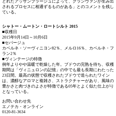
とれたアッサンブラージュによって、グランヴァンが生み出
されるプロセスに相通ずるものがある」とのコメントを残し
ている。
シャトー・ムートン・ロートシルト 2015
■収穫日
2015年9月14日～10月6日
■セパージュ
カベルネ・ソーヴィニヨン82％、メルロ16％、カベルネ・フ
ラン2％
■ヴィンテージの特徴
例年よりやや温暖で乾燥した年。ブドウの完熟を待ち、収穫
期間は「ヴィニュロンの記憶」の中でも最も長期にわたった
23日間。最高の状態で収穫されたブドウで造られたワイン
は、濃醇なアロマと複雑さ、ストラクチャーがあり、風味の
豊かさと肉づきのよさが特徴である05年とよく似た仕上がり
となっている。
お問い合わせ先
エノテカ・オンライン
0120-81-3634