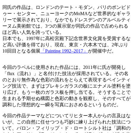
同氏の作品は、ロンドンのテート・モダン、パリのポンピド
ゥー・センター、ニューヨークのMoMAなど世界的なギャラ
リーで展示されており、なかでもドレスデンのアルベルティ
ーヌム美術館では、3つの展示室が同氏の作品で占められる
ほど高い人気を誇っている。
日本でも、1997年に高松宮殿下記念世界文化賞を受賞するな
ど高い評価を得ており、現在、東京・六本木では、2年ぶり
10回目となる個展
「Painting 1992‒2017」
が開催中だ。
今回のラベルに使用された作品には、2011年に氏が開発し
「flux（流れ）」と名付けた技法が採用されている。その名
のとおり無作為な色彩の流れをとらえて表現するペインティ
ング技法で、まずはプレキシガラスの板にエナメル塗料を塗
り広げ、もう一枚のガラス板を押し当てる。そうすることで
生まれる予期せぬ構図と色彩の動きを観察し、そのすべてが
調和した理想的な一瞬を写真におさめるというものだ。
今回の作品テーマなどについてリヒター本人からの言及はな
いが、この自然に任せつつも巧妙に練り上げられた技法につ
いて、バロン・フィリップ・ド・ロートシルト社は「調和の