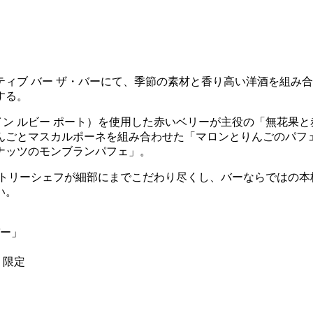
ー ザ・バーにて、季節の素材と香り高い洋酒を組み合わせたパフェを
する。
イン ルビー ポート）を使用した赤いベリーが主役の「無花果
りんごとマスカルポーネを組み合わせた「マロンとりんごのパフェ
ナッツのモンブランパフェ」。
ストリーシェフが細部にまでこだわり尽くし、バーならではの本
い。
バー」
 限定