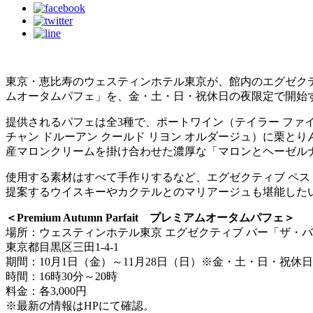
東京・恵比寿のウェスティンホテル東京が、館内のエグゼクティブ バ
ムオータムパフェ」を、金・土・日・祝休日の夜限定で開始
提供されるパフェは全3種で、ポートワイン（テイラー ファ
チャン ドルーアン クールド リヨン オルダージュ）に栗と
産マロンクリームを掛け合わせた濃厚な「マロンとヘーゼル
使用する素材はすべて手作りするなど、エグゼクティブ ペ
提案するウイスキーやカクテルとのマリアージュも堪能した
＜Premium Autumn Parfait プレミアムオータムパフェ＞
場所：ウェスティンホテル東京 エグゼクティブ バー「ザ・
東京都目黒区三田1-4-1
期間：10月1日（金）～11月28日（日）※金・土・日・祝休日
時間：16時30分～20時
料金：各3,000円
※最新の情報はHPにて確認。