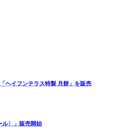
餅「ヘイフンテラス特製 月餅」を販売
ール〉」販売開始