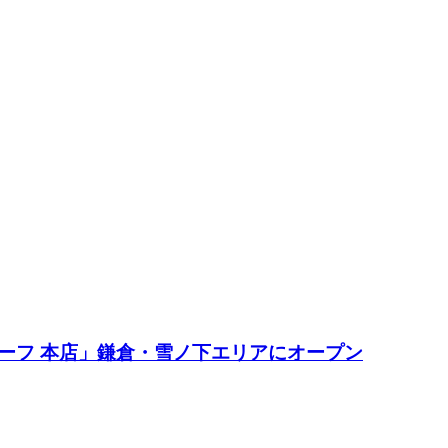
60円
ーフ 本店」鎌倉・雪ノ下エリアにオープン