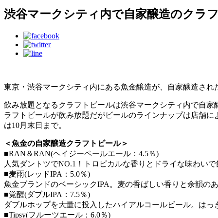
渋谷マークシティ内で自家醸造のクラフ
東京・渋谷マークシティ内にある魚金醸造が、自家醸造された
飲み放題となるクラフトビールは渋谷マークシティ内で自家醸造
ラフトビールが飲み放題だがビールのラインナップは店舗によ
は10月末日まで。
＜魚金の自家醸造クラフトビール＞
■RAN＆RAN(ヘイジーペールエール：4.5％)
人気ダントツでNO.1！トロピカルな香りとドライな味わい
■麦雨(レッドIPA：5.0％)
魚金ブランドのベーシックIPA。麦の香ばしい香りと余韻の
■覚醒(ダブルIPA：7.5％)
ダブルホップを大量に投入したハイアルコールビール。はっ
■Tipsy(フルーツエール：6.0％)