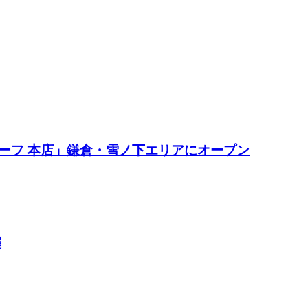
ーフ 本店」鎌倉・雪ノ下エリアにオープン
催