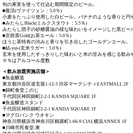
旬の果実を使って仕込む期間限定のビール。
■復活(ヴァイツェン：5.0％)
小麦をたっぷり使用した白ビール。バナナのような香りと円
■みたらしBlack(ミルクスタウト：5.5％)
みたらし団子の砂糖醤油の様な味わいをイメージした黒ビ
■京焙茶Gold(お茶エール：5.0％)
ほうじ茶特有の渋みと香りを引き出したゴールデンエール。
■結-yui-(玄米ラガー：5.0％)
玄米を使用したすっきりした味わいと米の甘みを感じる飲み
※％はアルコール度数
＜飲み放題実施店舗＞
■魚金醸造
東京都渋谷区道玄坂1-12-3 渋谷マークシティEASTMALL 2F
■錦町食堂このじ
千代田区神田錦町2-2-1 KANDA SQUARE 1F
■魚金醸造スタンド
千代田区神田錦町2-2-1 KANDA SQUARE 1F
■マグロバンク ウオキン
神奈川県横浜市神奈川区鶴屋町1-66-9 CIAL横浜ANNEX 1F
■川崎市民食堂-東