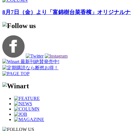
8月7日（金）より「富錦樹台菜香檳」オリジナル