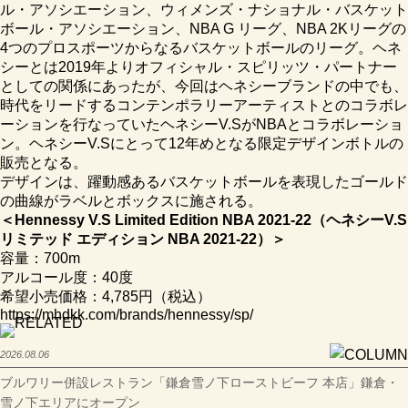
ル・アソシエーション、ウィメンズ・ナショナル・バスケット
ボール・アソシエーション、NBA G リーグ、NBA 2Kリーグの
4つのプロスポーツからなるバスケットボールのリーグ。ヘネ
シーとは2019年よりオフィシャル・スピリッツ・パートナー
としての関係にあったが、今回はヘネシーブランドの中でも、
時代をリードするコンテンポラリーアーティストとのコラボレ
ーションを行なっていたヘネシーV.SがNBAとコラボレーショ
ン。ヘネシーV.Sにとって12年めとなる限定デザインボトルの
販売となる。
デザインは、躍動感あるバスケットボールを表現したゴールド
の曲線がラベルとボックスに施される。
＜Hennessy V.S Limited Edition NBA 2021-22（ヘネシーV.S
リミテッド エディション NBA 2021-22）＞
容量：700m
アルコール度：40度
希望小売価格：4,785円（税込）
https://mhdkk.com/brands/hennessy/sp/
2026.08.06
ブルワリー併設レストラン「鎌倉雪ノ下ローストビーフ 本店」鎌倉・
雪ノ下エリアにオープン