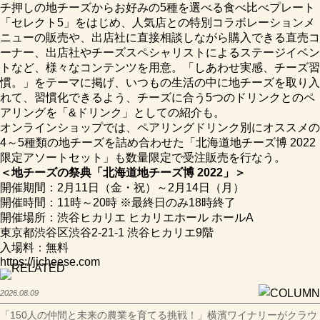
チ押しの地チーズからお好みの5種を選べる食べ比べプレート
「セレクト5」をはじめ、人気店との特別コラボレーションメ
ニューの販売や、出店社に直接相談しながら購入できる直売コ
ーナー、出店社やチーズスペシャリストによるステージイベン
トなど、様々なコンテンツを用意。「しあわせ実感、チーズ習
慣。」をテーマに掲げ、いつもの生活の中に地チーズを取り入
れて、習慣化できるよう、チーズに合う5つのドリンクとのペ
アリングを「&ドリンク」としての紹介も。
オンラインショップでは、ペアリングドリンク別にオススメの
4～5種類の地チーズを詰め合わせた「北海道地チーズ博 2022
限定アソートセット」も数量限定で受注販売を行なう。
＜地チーズの祭典「北海道地チーズ博 2022」＞
開催期間：2月11日（金・祝）～2月14日（月）
開催時間：11時～20時 ※最終日のみ18時終了
開催場所：渋谷ヒカリエ ヒカリエホール ホールA
東京都渋谷区渋谷2-21-1 渋谷ヒカリエ9階
入場料：無料
https://jicheese.com
2026.08.09
「150人の仲間と未来の農業を育てる挑戦！」横濱ワイナリーがクラウ