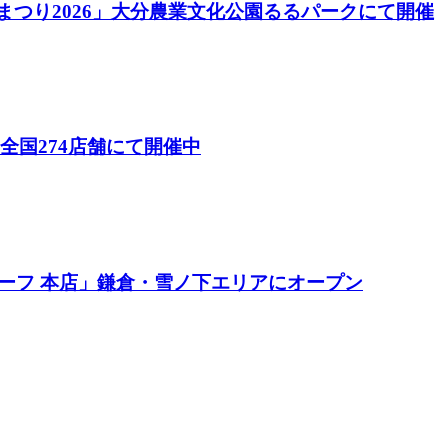
酒まつり2026」大分農業文化公園るるパークにて開催
26）」全国274店舗にて開催中
ーフ 本店」鎌倉・雪ノ下エリアにオープン