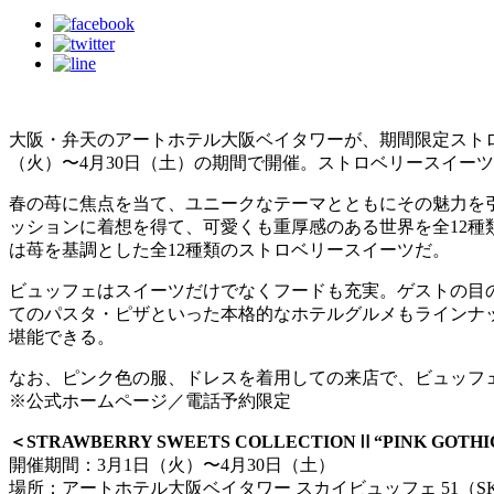
大阪・弁天のアートホテル大阪ベイタワーが、期間限定ストロベリースイーツ
（火）〜4月30日（土）の期間で開催。ストロベリースイー
春の苺に焦点を当て、ユニークなテーマとともにその魅力を
ッションに着想を得て、可愛くも重厚感のある世界を全12
は苺を基調とした全12種類のストロベリースイーツだ。
ビュッフェはスイーツだけでなくフードも充実。ゲストの目
てのパスタ・ピザといった本格的なホテルグルメもラインナッ
堪能できる。
なお、ピンク色の服、ドレスを着用しての来店で、ビュッフェ
※公式ホームページ／電話予約限定
＜STRAWBERRY SWEETS COLLECTIONⅡ“PINK GOTHIC
開催期間：3月1日（火）〜4月30日（土）
場所：アートホテル大阪ベイタワー スカイビュッフェ 51（SKY 