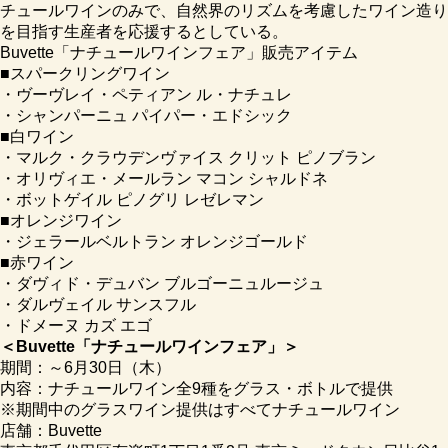
チュールワインのみで、自然界のリズムを考慮したワイン造り
を目指す生産者を応援するとしている。
Buvette「ナチュールワインフェア」販売アイテム
■スパークリングワイン
・ヴーヴレイ・ペティアン ル・ナチュレ
・シャンパーニュ パイパー・エドシック
■白ワイン
・マルク・クラウデンヴァイス クリット ピノブラン
・オリヴィエ・メールラン マコン シャルドネ
・ボットゲイル ピノグリ レゼレマン
■オレンジワイン
・ジェラールベルトラン オレンジゴールド
■赤ワイン
・ダヴィド・デュバン ブルゴーニュルージュ
・ダルヴェイル サンスフル
・ドメーヌ カズ エゴ
＜Buvette「ナチュールワインフェア」＞
期間：～6月30日（木）
内容：ナチュールワイン全9種をグラス・ボトルで提供
※期間中のグラスワイン提供はすべてナチュールワイン
店舗：Buvette