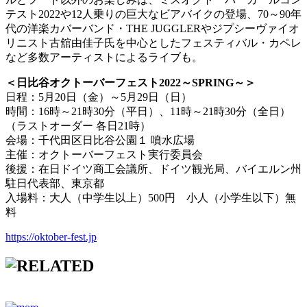
テスト2022や12人乗りの巨大なビアバイクの登場、70～90年
代の洋楽カバーバンド・THE JUGGLERやジプシーヴァイオ
リニスト古舘由佳子氏を中心としたフェスティバル・カペレ
など多数アーティストによるライブも。
＜日比谷オクトーバーフェスト2022～SPRING～＞
日程：5月20日（金）～5月29日（日）
時間：16時～21時30分（平日）、11時～21時30分（全日）
（ラストオーダー 各日21時）
会場：千代田区日比谷公園１ 噴水広場
主催：オクトーバーフェスト実行委員会
後援：在日ドイツ商工会議所、ドイツ観光局、バイエルン州
駐日代表部、東京都
入場料：大人（中学生以上）500円 小人（小学生以下）無
料
https://oktober-fest.jp