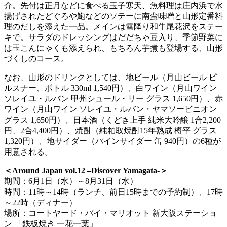
介。先付は正月などに食べる玉子寒天、魚料理は庄内浜で水
揚げされたどぐろや鮑などのソテーに南蛮味噌と山形定番料
理のだしを添えた一品。メインは雪降り和牛尾花沢をステー
キで。サラダのドレッシングはだだちゃ豆入り、季節野菜に
は玉こんにゃくも添えられ、もちろん芋煮も登場する、山形
づくしのコース。
なお、山形のドリンクとしては、地ビール（月山ビール ピ
ルスナー、ボトル 330ml 1,540円）、白ワイン（月山ワイン
ソレイユ・ルバン 甲州シュール・リー グラス 1,650円）、赤
ワイン（月山ワイン ソレイユ・ルバン・ヤマソービニオン
グラス 1,650円）、日本酒（くどき上手 純米大吟醸 1合2,200
円、2合4,400円）、焼酎（純粕取焼酎15年熟成 樽平 グラス
1,320円）、地サイダー（パインサイダー 缶 940円）の6種が
用意される。
＜Around Japan vol.12 –Discover Yamagata-＞
期間：6月1日（水）～8月31日（水）
時間：11時～14時（ランチ、前日15時までの予約制）、17時
～22時（ディナー）
場所：コートヤード・バイ・マリオット 新大阪ステーショ
ン 「鉄板焼き 一花一葉」