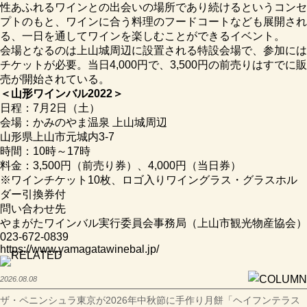
性あふれるワインとの出会いの場所であり続けるというコンセ
プトのもと、ワインに合う料理のフードコートなども展開され
る、一日を通してワインを楽しむことができるイベント。
会場となるのは上山城周辺に設置される特設会場で、参加には
チケットが必要。当日4,000円で、3,500円の前売りはすでに販
売が開始されている。
＜山形ワインバル2022＞
日程：7月2日（土）
会場：かみのやま温泉 上山城周辺
山形県上山市元城内3-7
時間：10時～17時
料金：3,500円（前売り券）、4,000円（当日券）
※ワインチケット10枚、ロゴ入りワイングラス・グラスホル
ダー引換券付
問い合わせ先
やまがたワインバル実行委員会事務局（上山市観光物産協会）
023-672-0839
https://www.yamagatawinebal.jp/
2026.08.08
ザ・ペニンシュラ東京が2026年中秋節に手作り月餅「ヘイフンテラス