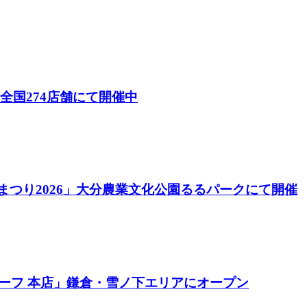
26）」全国274店舗にて開催中
酒まつり2026」大分農業文化公園るるパークにて開催
ーフ 本店」鎌倉・雪ノ下エリアにオープン