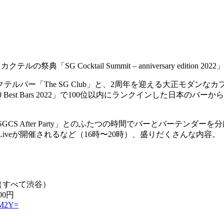
典「SG Cocktail Summit – anniversary editio
ー「The SG Club」と、2周年を迎える大正モダンなカフェ
 Best Bars 2022」で100位以内にランクインした日本
25時の「SGCS After Party」とのふたつの時間でバーとバー
zz Liveが開催されるなど（16時〜20時）、盛りだくさんな内容。
sh]（すべて渋谷）
00円
2M2Y=