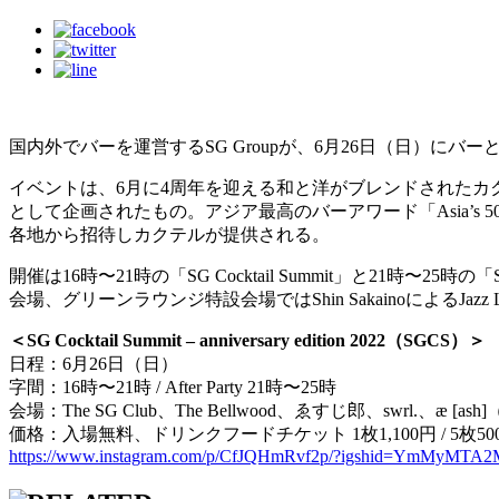
国内外でバーを運営するSG Groupが、6月26日（日）にバーとカクテルの祭
イベントは、6月に4周年を迎える和と洋がブレンドされたカクテルバ
として企画されたもの。アジア最高のバーアワード「Asia’s 50
各地から招待しカクテルが提供される。
開催は16時〜21時の「SG Cocktail Summit」と21時〜
会場、グリーンラウンジ特設会場ではShin SakainoによるJa
＜SG Cocktail Summit – anniversary edition 2022（SGCS）＞
日程：6月26日（日）
字間：16時〜21時 / After Party 21時〜25時
会場：The SG Club、The Bellwood、ゑすじ郎、swrl.、æ [a
価格：入場無料、ドリンクフードチケット 1枚1,100円 / 5枚50
https://www.instagram.com/p/CfJQHmRvf2p/?igshid=YmMyMTA