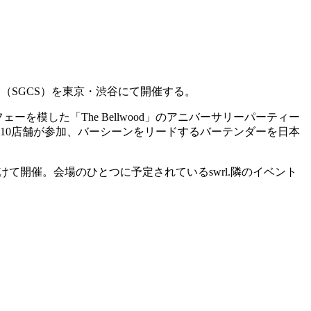
n 2022」（SGCS）を東京・渋谷にて開催する。
ーを模した「The Bellwood」のアニバーサリーパーティー
のバーから10店舗が参加、バーシーンをリードするバーテンダーを日本
テンダーを分けて開催。会場のひとつに予定されているswrl.隣のイベント