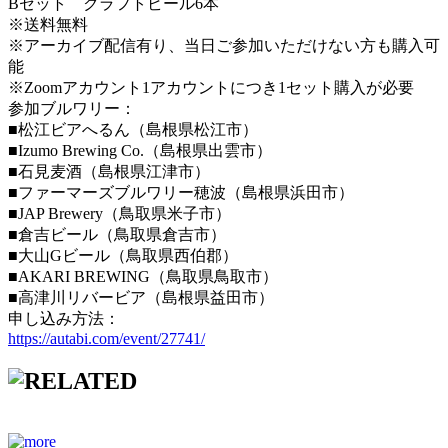
Bセット クラフトビール6本
※送料無料
※アーカイブ配信有り、当日ご参加いただけない方も購入可
能
※Zoomアカウント1アカウントにつき1セット購入が必要
参加ブルワリー：
■松江ビアへるん（島根県松江市）
■Izumo Brewing Co.（島根県出雲市）
■石見麦酒（島根県江津市）
■ファーマーズブルワリー穂波（島根県浜田市）
■JAP Brewery（鳥取県米子市）
■倉吉ビール（鳥取県倉吉市）
■大山Gビール（鳥取県西伯郡）
■AKARI BREWING（鳥取県鳥取市）
■高津川リバービア（島根県益田市）
申し込み方法：
https://autabi.com/event/27741/