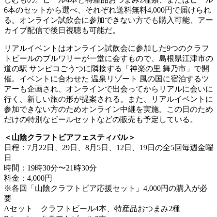
6本のセットから選べ、それぞれ送料無料4,000円で届けられ
る。オンライン試飲会に参加できない方でも購入可能、アー
カイブ配信で後日視聴も可能だ。
リアルイベントはオンライン試飲会に参加した9つのクラフ
トビールのブルワリーが一堂に会すもので、島根県江津市の
道の駅 サンピコごうつに隣接する「神楽の里 舞乃市」で開
催。イベントに合わせた 温泉リゾート 風の国に宿泊するツ
アーも企画され、オンラインで出会ってからリアルに会いに
行く、新しい旅の形が提案される。また、リアルイベントに
参加できない方のためオンライン中継を実施。この日のため
だけの特別なビールセットなどの販売も予定している。
＜山陰クラフトビアフェスティバル＞
日程：7月22日、29日、8月5日、12日、19日の全5回毎週金曜
日
時間：19時30分〜21時30分
料金：4,000円
※各回「山陰クラフトビア応援セット」4,000円の購入が必
要
Aセット クラフトビール4本、特産品おつまみ2種