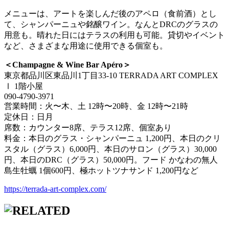
メニューは、アートを楽しんだ後のアペロ（食前酒）とし
て、シャンパーニュや銘醸ワイン。なんとDRCのグラスの
用意も。晴れた日にはテラスの利用も可能。貸切やイベント
など、さまざまな用途に使用できる個室も。
＜Champagne & Wine Bar Apéro＞
東京都品川区東品川1丁目33-10 TERRADA ART COMPLEX
Ⅰ 1階小屋
090-4790-3971
営業時間：火〜木、土 12時〜20時、金 12時〜21時
定休日：日月
席数：カウンター8席、テラス12席、個室あり
料金：本日のグラス・シャンパーニュ 1,200円、本日のクリ
スタル（グラス）6,000円、本日のサロン（グラス）30,000
円、本日のDRC（グラス）50,000円。フード かなわの無人
島生牡蠣 1個600円、極ホットツナサンド 1,200円など
https://terrada-art-complex.com/