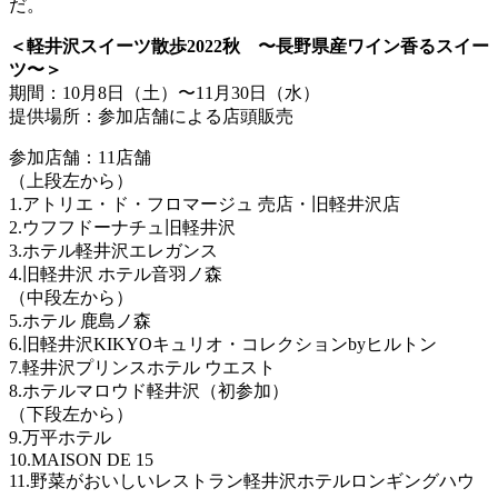
だ。
＜軽井沢スイーツ散歩2022秋 〜長野県産ワイン香るスイー
ツ〜＞
期間：10月8日（土）〜11月30日（水）
提供場所：参加店舗による店頭販売
参加店舗：11店舗
（上段左から）
1.アトリエ・ド・フロマージュ 売店・旧軽井沢店
2.ウフフドーナチュ旧軽井沢
3.ホテル軽井沢エレガンス
4.旧軽井沢 ホテル音羽ノ森
（中段左から）
5.ホテル 鹿島ノ森
6.旧軽井沢KIKYOキュリオ・コレクションbyヒルトン
7.軽井沢プリンスホテル ウエスト
8.ホテルマロウド軽井沢（初参加）
（下段左から）
9.万平ホテル
10.MAISON DE 15
11.野菜がおいしいレストラン軽井沢ホテルロンギングハウ