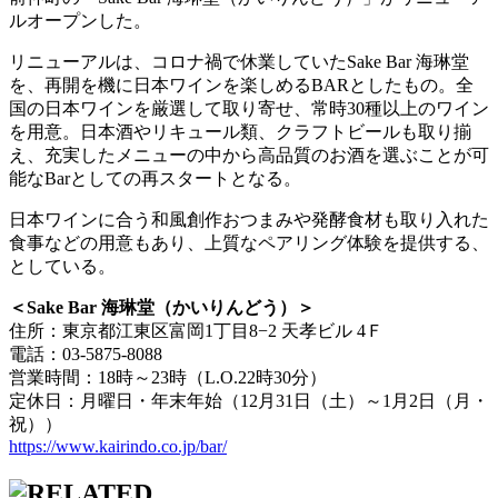
ルオープンした。
リニューアルは、コロナ禍で休業していたSake Bar 海琳堂
を、再開を機に日本ワインを楽しめるBARとしたもの。全
国の日本ワインを厳選して取り寄せ、常時30種以上のワイン
を用意。日本酒やリキュール類、クラフトビールも取り揃
え、充実したメニューの中から高品質のお酒を選ぶことが可
能なBarとしての再スタートとなる。
日本ワインに合う和風創作おつまみや発酵食材も取り入れた
食事などの用意もあり、上質なペアリング体験を提供する、
としている。
＜Sake Bar 海琳堂（かいりんどう）＞
住所：東京都江東区富岡1丁目8−2 天孝ビル 4Ｆ
電話：03-5875-8088
営業時間：18時～23時（L.O.22時30分）
定休日：月曜日・年末年始（12月31日（土）～1月2日（月・
祝））
https://www.kairindo.co.jp/bar/