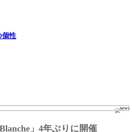
の個性
anche」4年ぶりに開催