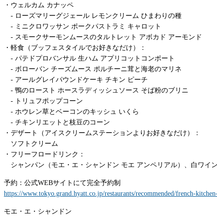
・ウェルカム カナッペ
‐ ローズマリーグジェール レモンクリーム ひまわりの種
‐ ミニクロワッサン ポークパストラミ キャロット
‐ スモークサーモンムースのタルトレット アボカド アーモンド
・軽食（ブッフェスタイルでお好きなだけ）：
‐ パテドプロバンサル 生ハム アプリコットコンポート
‐ ボローバン チーズムース ポルチーニ茸と海老のマリネ
‐ アールグレイパウンドケーキ チキン ピーチ
‐ 鴨のロースト ホースラディッシュソース そば粉のブリニ
‐ トリュフポップコーン
‐ ホウレン草とベーコンのキッシュ いくら
‐ チキンリエットと枝豆のコーン
・デザート（アイスクリームステーションよりお好きなだけ）：
ソフトクリーム
・フリーフロードリンク：
シャンパン（モエ・エ・シャンドン モエ アンペリアル）、白ワイ
予約：公式WEBサイトにて完全予約制
https://www.tokyo.grand.hyatt.co.jp/restaurants/recommended/french-kitchen-
モエ・エ・シャンドン