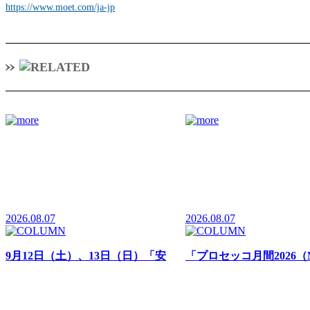
https://www.moet.com/ja-jp
2026.08.07
2026.08.07
9月12日（土）、13日（日）「安
「プロセッコ月間2026（Mes
心院フェア 葡萄酒まつり2026」
Prosecco 2026）」全国
大分農業文化公園るるパークにて
て開催中
開催