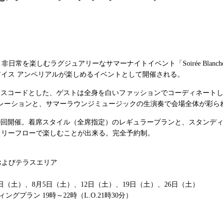
非日常を楽しむラグジュアリーなサマーナイトイベント「Soirée Bla
アイス アンペリアルが楽しめるイベントとして開催される。
ワイト”をドレスコードとした、ゲストは全身を白いファッションでコーディ
レーションと、サマーラウンジミュージックの生演奏で会場全体が彩ら
、全9回開催。着席スタイル（全席指定）のレギュラープランと、スタン
フリーフローで楽しむことが出来る。完全予約制。
およびテラスエリア
日（土）、8月5日（土）、12日（土）、19日（土）、26日（土）
ングプラン 19時～22時（L.O.21時30分）