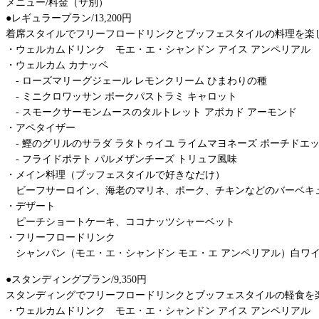
メニュー/料金（サ別）
●レギュラープラン/13,200円
着席スタイルでフリーフロードリンクとブッフェスタイルの料理を楽
・ウェルカムドリンク モエ・エ・シャンドン アイス アンペリアル
・ウェルカム カナッペ
‐ ローズマリーグジェール レモンクリーム ひまわりの種
‐ ミニクロワッサン ポークパストラミ キャロット
‐ スモークサーモンムースのタルトレット アボカド アーモンド
・アペタイザー
‐ 鰹のグリルのサラダ ラタトゥイユ ライムマヨネーズ ポーチドエ
‐ フライドポテト パルメザンチーズ トリュフ風味
・メイン料理（ブッフェスタイルで好きなだけ）
ビーフサーロイン、海老のマリネ、ポーク、チキンなどのバーベキ
・デザート
ピーチショートケーキ、ココナッツシャーベット
・フリーフロードリンク
シャンパン（モエ・エ・シャンドン モエ・エ アンペリアル）白ワ
●スタンディングプラン/9,350円
スタンディングでフリーフロードリンクとブッフェスタイルの軽食を
・ウェルカムドリンク モエ・エ・シャンドン アイス アンペリアル