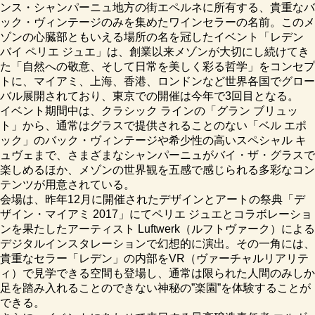
ンス・シャンパーニュ地方の街エペルネに所有する、貴重なバ
ック・ヴィンテージのみを集めたワインセラーの名前。このメ
ゾンの心臓部ともいえる場所の名を冠したイベント「レデン
バイ ペリエ ジュエ」は、創業以来メゾンが大切にし続けてき
た「自然への敬意、そして日常を美しく彩る哲学」をコンセプ
トに、マイアミ、上海、香港、ロンドンなど世界各国でグロー
バル展開されており、東京での開催は今年で3回目となる。
イベント期間中は、クラシック ラインの「グラン ブリュッ
ト」から、通常はグラスで提供されることのない「ベル エポ
ック」のバック・ヴィンテージや希少性の高いスペシャル キ
ュヴェまで、さまざまなシャンパーニュがバイ・ザ・グラスで
楽しめるほか、メゾンの世界観を五感で感じられる多彩なコン
テンツが用意されている。
会場は、昨年12月に開催されたデザインとアートの祭典「デ
ザイン・マイアミ 2017」にてペリエ ジュエとコラボレーショ
ンを果たしたアーティスト Luftwerk（ルフトヴァーク）による
デジタルインスタレーションで幻想的に演出。その一角には、
貴重なセラー「レデン」の内部をVR（ヴァーチャルリアリテ
ィ）で見学できる空間も登場し、通常は限られた人間のみしか
足を踏み入れることのできない神秘の”楽園”を体験することが
できる。