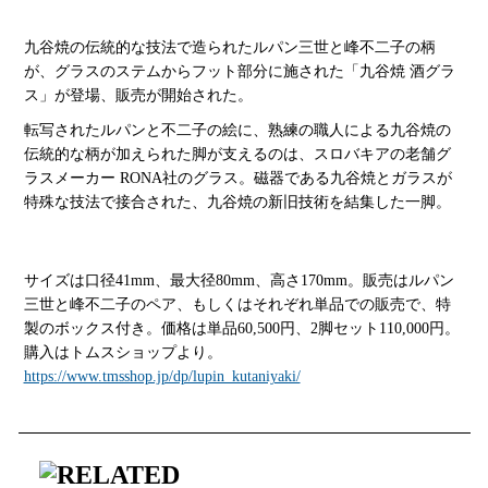
九谷焼の伝統的な技法で造られたルパン三世と峰不二子の柄
が、グラスのステムからフット部分に施された「九谷焼 酒グラ
ス」が登場、販売が開始された。
転写されたルパンと不二子の絵に、熟練の職人による九谷焼の
伝統的な柄が加えられた脚が支えるのは、スロバキアの老舗グ
ラスメーカー RONA社のグラス。磁器である九谷焼とガラスが
特殊な技法で接合された、九谷焼の新旧技術を結集した一脚。
サイズは口径41mm、最大径80mm、高さ170mm。販売はルパン
三世と峰不二子のペア、もしくはそれぞれ単品での販売で、特
製のボックス付き。価格は単品60,500円、2脚セット110,000円。
購入はトムスショップより。
https://www.tmsshop.jp/dp/lupin_kutaniyaki/