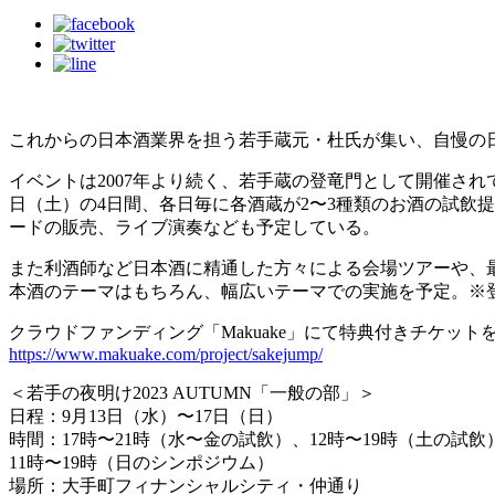
これからの日本酒業界を担う若手蔵元・杜氏が集い、自慢の日
イベントは2007年より続く、若手蔵の登竜門として開催され
日（土）の4日間、各日毎に各酒蔵が2〜3種類のお酒の試飲
ードの販売、ライブ演奏なども予定している。
また利酒師など日本酒に精通した方々による会場ツアーや、
本酒のテーマはもちろん、幅広いテーマでの実施を予定。※
クラウドファンディング「Makuake」にて特典付きチケット
https://www.makuake.com/project/sakejump/
＜若手の夜明け2023 AUTUMN「一般の部」＞
日程：9月13日（水）〜17日（日）
時間：17時〜21時（水〜金の試飲）、12時〜19時（土の試
11時〜19時（日のシンポジウム）
場所：大手町フィナンシャルシティ・仲通り