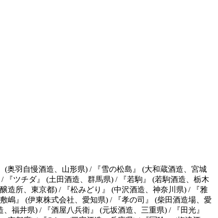
』 (奥羽自慢酒造、山形県) / 『雪の松島』 (大和蔵酒造、宮城
) / 『ツチダ』 (土田酒造、群馬県) / 『若駒』 (若駒酒造、栃木
之醸造所、東京都) / 『松みどり』 (中沢酒造、神奈川県) / 『雅
 『敷嶋』 (伊東株式会社、愛知県) / 『孝の司』 (柴田酒造場、愛
酒造、福井県) / 『酒屋八兵衛』 (元坂酒造、三重県) / 『田光』