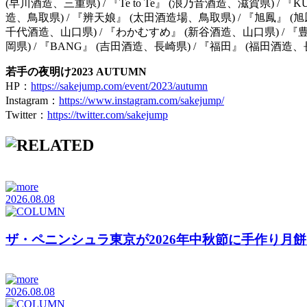
(早川酒造、三重県) / 『Te to Te』 (浪乃音酒造、滋賀県) / 『K
造、鳥取県) / 『辨天娘』 (太田酒造場、鳥取県) / 『旭鳳』 (旭
千代酒造、山口県) / 『わかむすめ』 (新谷酒造、山口県) / 『豊能
岡県) / 『BANG』 (吉田酒造、長崎県) / 『福田』 (福田酒造
若手の夜明け2023 AUTUMN
HP：
https://sakejump.com/event/2023/autumn
Instagram：
https://www.instagram.com/sakejump/
Twitter：
https://twitter.com/sakejump
2026.08.08
ザ・ペニンシュラ東京が2026年中秋節に手作り月
2026.08.08