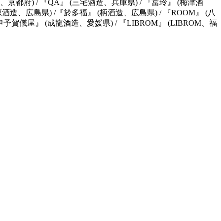
(月桂冠、京都府) / 『QA』 (三宅酒造、兵庫県) / 『冨玲』 (梅津酒
原酒造、広島県) /『於多福』 (柄酒造、広島県) / 『ROOM』 (八
予賀儀屋』 (成龍酒造、愛媛県) / 『LIBROM』 (LIBROM、福