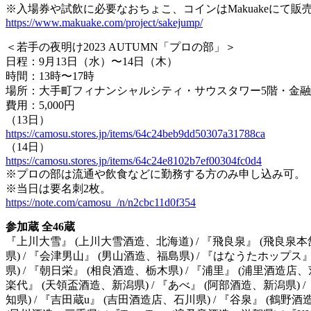
※入場券や試飲に必要なおちょこ、コインはMakuakeにて販
https://www.makuake.com/project/sakejump/
＜若手の夜明け2023 AUTUMN「プロの部」＞
日程：9月13日（水）〜14日（木）
時間：13時〜17時
場所：大手町フィナンシャルシティ・サウスタワー5階・金
費用：5,000円
（13日）
https://camosu.stores.jp/items/64c24beb9dd50307a31788ca
（14日）
https://camosu.stores.jp/items/64c24e8102b7ef00304fc0d4
※プロの部は流通や飲食などに勤務する方のみ申し込み可。
※当日は要名刺2枚。
https://note.com/camosu_/n/n2cbc11d0f354
参加蔵 全46蔵
『上川大雪』 (上川大雪酒造、北海道) / 『飛良泉』 (飛良泉本
県) / 『会津男山』 (男山酒造、福島県) / 『はなうたホップス』 
県) / 『朝日栄』 (相良酒造、栃木県) / 『浦里』 (浦里酒造店
楽代』 (天領盃酒造、新潟県) / 『あべ』 (阿部酒造、新潟県) /
知県) / 『吉田蔵u』 (吉田酒造店、石川県) / 『谷泉』 (鶴野酒