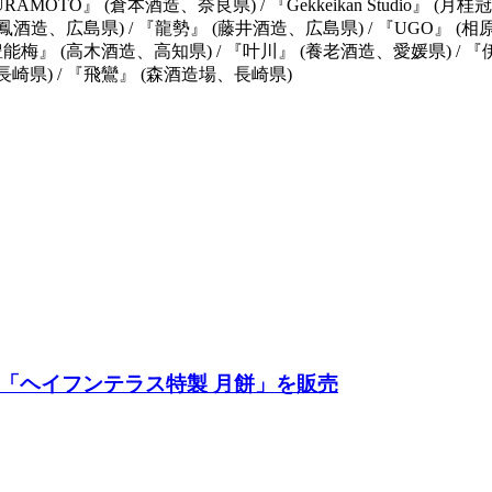
URAMOTO』 (倉本酒造、奈良県) / 『Gekkeikan Studio』 
鳳酒造、広島県) / 『龍勢』 (藤井酒造、広島県) / 『UGO』 (相
梅』 (高木酒造、高知県) / 『叶川』 (養老酒造、愛媛県) / 『伊
、長崎県) / 『飛鸞』 (森酒造場、長崎県)
餅「ヘイフンテラス特製 月餅」を販売