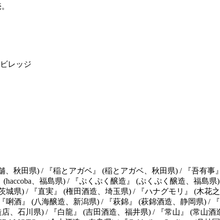
売。
融ビレッジ
舗、秋田県) / 『稲とアガベ』 (稲とアガベ、秋田県) / 『吾有事
(haccoba、福島県) / 『ぷくぷく醸造』 (ぷくぷく醸造、福島県
、茨城県) / 『直実』 (権田酒造、埼玉県) / 『ハナグモリ』 (木花
 『唎酒』 (八海醸造、新潟県) / 『萩錦』 (萩錦酒造、静岡県) /
造店、石川県) / 『白龍』 (吉田酒造、福井県) / 『常山』 (常山