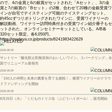
ので、4の金賞と6の銀賞がセットされた「Aセット」、3の金
賞と7の銀賞の「Bセット」の2種、合わせて20種の金銀受賞ワ
インが自宅でテイスティング可能のテイスティングセット。
約45ccずつリボトリングされたワインに、受賞ワイナリーの
解説動画、ワイナリー訪問特典付きの受賞ワイン紹介冊子もセ
ットされた、オンラインセミナーキットとしている。A/B各
320セット限定。各6,050円。
https://imadeya.co.jp/products/8241983422629
2026.08.09
サントリー「酸化防止剤無添加のおいしいワイン。スパークリング」全
国でリニューアル新発売
2026.08.09
「150人の仲間と未来の農業を育てる挑戦！」横濱ワイナリーがクラウ
ドファンディングを開始
2026.08.08
8月25日（火）「くだものトリス缶〈ぶどうハイボール〉」販売開始