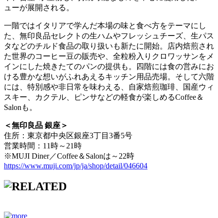
ューが展開される。
一階ではイタリアで学んだ本場の味と食べ方をテーマにし
た、無印良品セレクトの生ハムやフレッシュチーズ、生パス
タなどのチルド食品の取り扱いも新たに開始。店内焙煎され
た世界のコーヒー豆の販売や、全粒粉入りクロワッサンをメ
インにした焼きたてのパンの提供も。四階には食の営みにお
ける豊かな想いがふれあえるキッチン用品売場。そして六階
には、特別感や非日常を味わえる、自家焙煎珈琲、国産ウィ
スキー、カクテル、ピンサなどの軽食が楽しめるCoffee＆
Salonも。
＜無印良品 銀座＞
住所：東京都中央区銀座3丁目3番5号
営業時間：11時～21時
※MUJI Diner／Coffee＆Salonは～22時
https://www.muji.com/jp/ja/shop/detail/046604