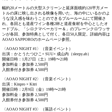
幅約20メートルの大型スクリーンと延床面積約120平方メー
トルの床に映し出される映像を用いた、海の中にいるかのよ
うな没入感を味わうことのできるブルールームにて開催さ
れ、各回とも道産ワイン各種2杯と道産食材を中心としたオ
ードブル、「シロクマベーカリー＆」のプレーンクロワッサ
ンが各回、参加特典として付く。各日50人限定。詳細内容は
AOAO SAPPOROのホームページ参照。
〈AOAO NIGHT #1〉（音楽イベント）
出演：かとうたつひこ+ SUU× 成山内（sleepy.ab）
開催日時：1月27日（土）19時〜21時
参加料金：参加券 2,500円
入館券付き参加券 4,500円
〈AOAO NIGHT #2〉（音楽イベント）
出演：Kinpro × Kitri
開催日時：2月9日（金）19時〜21時
参加料金：参加券 2,500円
入館券付き参加券 4,500円
〈AOAO NIGHT #3〉（落語イベント）