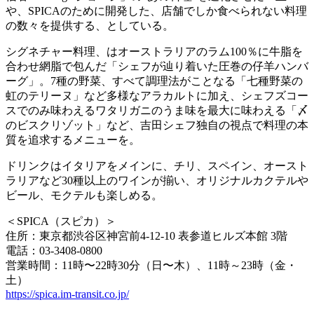
や、SPICAのために開発した、店舗でしか食べられない料理
の数々を提供する、としている。
シグネチャー料理、はオーストラリアのラム100％に牛脂を
合わせ網脂で包んだ「シェフが辿り着いた圧巻の仔羊ハンバ
ーグ」。7種の野菜、すべて調理法がことなる「七種野菜の
虹のテリーヌ」など多様なアラカルトに加え、シェフズコー
スでのみ味わえるワタリガニのうま味を最大に味わえる「〆
のビスクリゾット」など、吉田シェフ独自の視点で料理の本
質を追求するメニューを。
ドリンクはイタリアをメインに、チリ、スペイン、オースト
ラリアなど30種以上のワインが揃い、オリジナルカクテルや
ビール、モクテルも楽しめる。
＜SPICA（スピカ）＞
住所：東京都渋谷区神宮前4-12-10 表参道ヒルズ本館 3階
電話：03-3408-0800
営業時間：11時〜22時30分（日〜木）、11時～23時（金・
土）
https://spica.im-transit.co.jp/