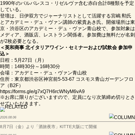
1990年のバルバレスコ・リゼルヴァ含む赤白合計8種類を予定
している。
登壇は、日伊双方でジャーナリストとして活躍する宮嶋 勲氏
とアカデミー・デュ・ヴァン講師の紫貴あき氏。開催場所は東
京・渋谷区のアカデミー・デュ・ヴァン青山校で、参加対象は
メディア、酒販店、レストラン関係者。参加費は無料だが名刺
が2枚必要となる。
＜英和商事 北イタリアワイン・セミナーおよび試飲会 参加申
込＞
日程：5月27日（月）
時間：14時30分～16時30分
会場：アカデミー・デュ・ヴァン青山校
住所：東京都渋谷区神宮前5-53-67 コスモス青山ガーデンフロ
ア（B2F）
https://forms.gle/g7xQ7H6rcWNyM6vA9
※お席に限りがございますので、定員になり次第締め切りとさ
せていただきます。
2026.08.06
8月7日（金）より「酒旅夜市」KITTE大阪にて開催