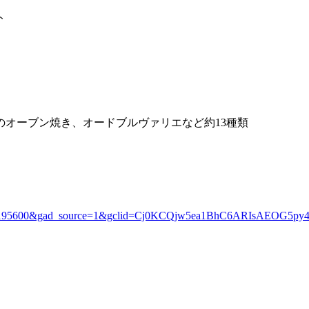
ト
オーブン焼き、オードブルヴァリエなど約13種類
3195600&gad_source=1&gclid=Cj0KCQjw5ea1BhC6ARIsAEOG5py