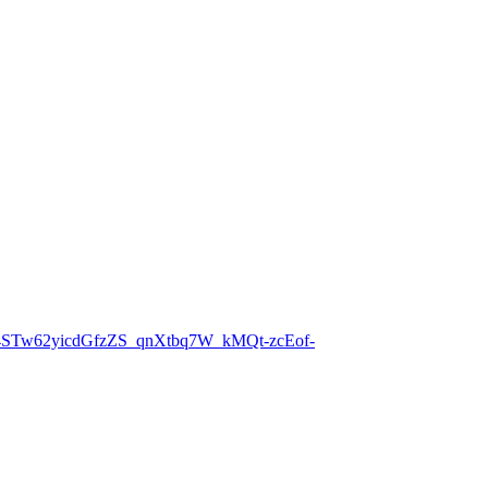
4STw62yicdGfzZS_qnXtbq7W_kMQt-zcEof-