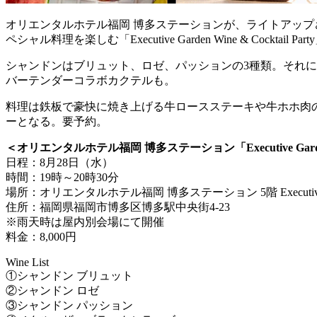
オリエンタルホテル福岡 博多ステーションが、ライトアッ
ペシャル料理を楽しむ「Executive Garden Wine & Cockt
シャンドンはブリュット、ロゼ、パッションの3種類。それ
バーテンダーコラボカクテルも。
料理は鉄板で豪快に焼き上げる牛ロースステーキや牛ホホ肉
ーとなる。要予約。
＜オリエンタルホテル福岡 博多ステーション「Executive Garden Wi
日程：8月28日（水）
時間：19時～20時30分
場所：オリエンタルホテル福岡 博多ステーション 5階 Executi
住所：福岡県福岡市博多区博多駅中央街4-23
※雨天時は屋内別会場にて開催
料金：8,000円
Wine List
①シャンドン ブリュット
②シャンドン ロゼ
③シャンドン パッション