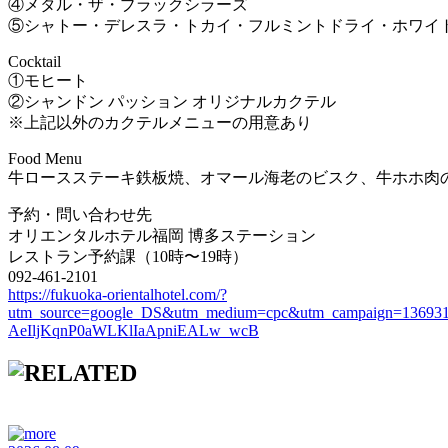
④メタル・ザ・ブラックシラーズ
⑤シャトー・デレスラ・トカイ・フルミントドライ・ホワイ
Cocktail
①モヒート
②シャンドン パッション オリジナルカクテル
※上記以外のカクテルメニューの用意あり
Food Menu
牛ロースステーキ鉄板焼、オマール海老のビスク、牛ホホ肉の
予約・問い合わせ先
オリエンタルホテル福岡 博多ステーション
レストラン予約課（10時〜19時）
092-461-2101
https://fukuoka-orientalhotel.com/?
utm_source=google_DS&utm_medium=cpc&utm_campaign=1369
AeIljKqnP0aWLKlIaApniEALw_wcB