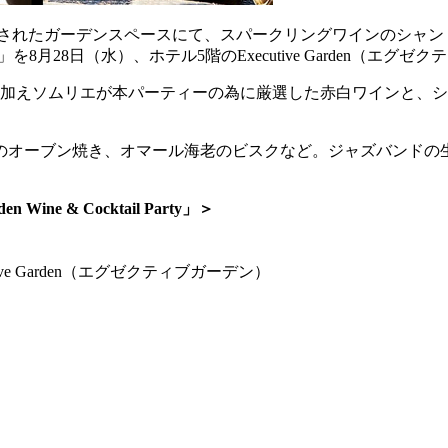
プされたガーデンスペースにて、スパークリングワインのシャン
ail Party」を8月28日（水）、ホテル5階のExecutive Garde
に加えソムリエが本パーティーの為に厳選した赤白ワインと、シ
のオーブン焼き、オマール海老のビスクなど。ジャズバンドの
ne & Cocktail Party」＞
ve Garden（エグゼクティブガーデン）