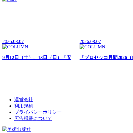
2026.08.07
2026.08.07
9月12日（土）、13日（日）「安
「プロセッコ月間2026（Mes
心院フェア 葡萄酒まつり2026」
Prosecco 2026）」全国
大分農業文化公園るるパークにて
て開催中
開催
運営会社
利用規約
プライバシーポリシー
広告掲載について