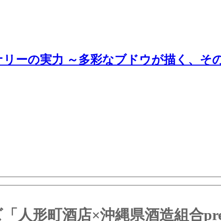
ナリーの実力 ～多彩なブドウが描く、そ
形町酒店×沖縄県酒造組合prese