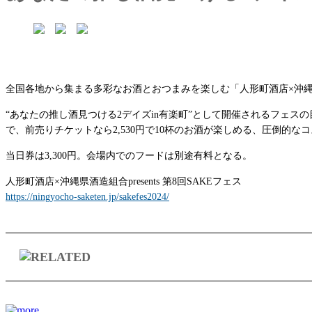
全国各地から集まる多彩なお酒とおつまみを楽しむ「人形町酒店×沖縄県酒造
“あなたの推し酒見つける2デイズin有楽町”として開催されるフェ
で、前売りチケットなら2,530円で10杯のお酒が楽しめる、圧倒的
当⽇券は3,300円。会場内でのフードは別途有料となる。
人形町酒店×沖縄県酒造組合presents 第8回SAKEフェス
https://ningyocho-saketen.jp/sakefes2024/