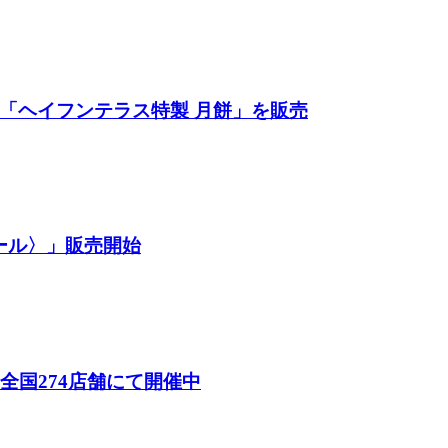
餅「ヘイフンテラス特製 月餅」を販売
ール〉」販売開始
26）」全国274店舗にて開催中