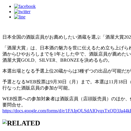
日本全国の酒販店員がお薦めしたい酒蔵を選ぶ「酒屋大賞20
「酒屋大賞」は、日本酒の魅力を世に伝えるため立ち上げられた
酒からひやおろしまでを1年とした中で、酒販店員が薦めたい
酒屋大賞GOLD、SILVER、BRONZEを決めるもの。
本選出場となる予選上位20蔵からは3種ずつの出品が可能だ
予選となるWEB投票は9月30日（月）まで。本選は11月1
行なった酒販店員の参加が可能。
WEB投票への参加対象者は酒販店員（店頭販売員）のほか、
要問合せ。
https://docs.google.com/forms/d/e/1FAIpQLSdAIQvqxTxQD3J