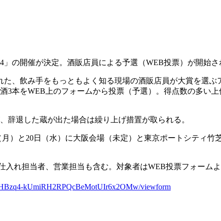
24」の開催が決定。酒販店員による予選（WEB投票）が開始さ
、飲み手をもっともよく知る現場の酒販店員が大賞を選ぶアワード
酒3本をWEB上のフォームから投票（予選）。得点数の多い上
が、辞退した蔵が出た場合は繰り上げ措置が取られる。
8日（月）と20日（水）に大阪会場（未定）と東京ポートシティ
仕入れ担当者、営業担当も含む。対象者はWEB投票フォームよ
a44kHBzq4-kUmiRH2RPQcBeMotUIr6x2OMw/viewform