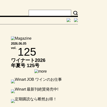
2026.06.05
125
vol.
ワイナート2026
年夏号 125号
日本ワイン 中国
地方 静かに光
るワイナリーの
実力 ～多彩なブ
ドウが描く、そ
の個性