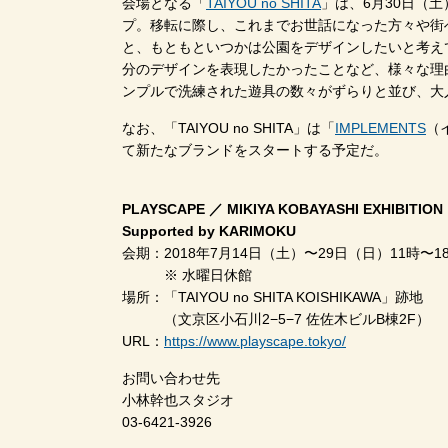
会場となる「
TAIYOU no SHITA
」は、6月30日（
プ。移転に際し、これまでお世話になった方々や街
と、もともといつかは公園をデザインしたいと考え
分のデザインを表現したかったことなど、様々な理
ンプルで洗練された遊具の数々がずらりと並び、大
なお、「TAIYOU no SHITA」は「
IMPLEMENTS
（
て新たなブランドをスタートする予定だ。
PLAYSCAPE ／ MIKIYA KOBAYASHI EXHIBITION
Supported by KARIMOKU
会期：2018年7月14日（土）〜29日（日）11時〜
※ 水曜日休館
場所：「TAIYOU no SHITA KOISHIKAWA」跡地
（文京区小石川2−5−7 佐佐木ビルB棟2F）
URL：
https://www.playscape.tokyo/
お問い合わせ先
小林幹也スタジオ
03-6421-3926