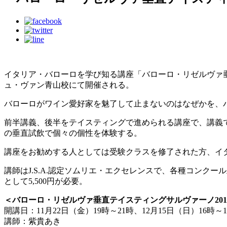
イタリア・バローロを学び知る講座「バローロ・リゼルヴァ垂直テ
ュ・ヴァン青山校にて開催される。
バローロがワイン愛好家を魅了して止まないのはなぜかを、
前半講義、後半をテイスティングで進められる講座で、講義で
の垂直試飲で個々の個性を体験する。
講座をお勧めする人としては受験クラスを修了された方、イ
講師はJ.S.A.認定ソムリエ・エクセレンスで、各種コンク
として5,500円が必要。
＜バローロ・リゼルヴァ垂直テイスティングサルヴァーノ2011
開講日：11月22日（金）19時～21時、12月15日（日）16時
講師：紫貴あき