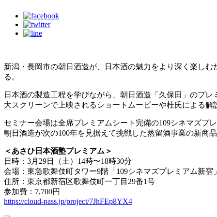
新潟・長岡市の朝日酒造が、日本酒の魅力をより深く楽しむた
る。
日本酒の製造工程を学びながら、朝日酒造「久保田」のプレ
大スクリーンで上映されるショートムービーや杜氏による解
セミナー会場は全席プレミアムシート完備の109シネマズプレミ
朝日酒造が次の100年を見据えて挑戦した蒸留酒事業の新商品「
＜あさひ日本酒塾プレミアム＞
日時：3月29日（土）14時〜18時30分
会場：東急歌舞伎町タワー9階「109シネマズプレミアム新宿
住所：東京都新宿区歌舞伎町一丁目29番1号
参加費：7,700円
https://cloud-pass.jp/project/7JhFEp8YX4