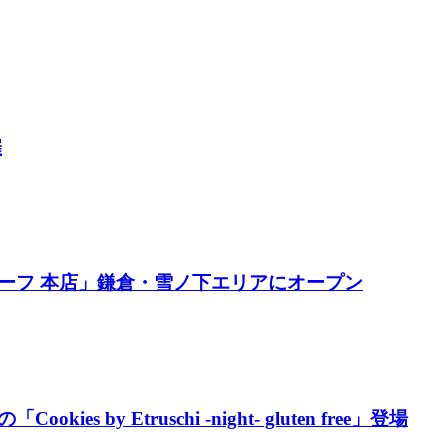
催
ーフ 本店」鎌倉・雪ノ下エリアにオープン
y Etruschi -night- gluten free」登場