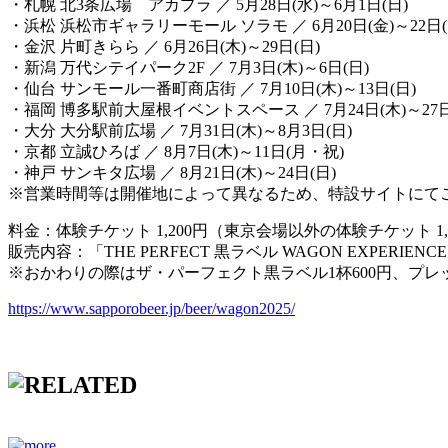
・札幌 北3条広場 アカプラ ／ 5月28日(水)～6月1日(日)
・浜松 浜松市ギャラリーモール ソラモ ／ 6月20日(金)～22日(
・金沢 片町きらら ／ 6月26日(木)～29日(日)
・新潟 万代シテイパーク2F ／ 7月3日(木)～6日(日)
・仙台 サンモール一番町商店街 ／ 7月10日(木)～13日(日)
・福岡 博多駅前大屋根イベントスペース ／ 7月24日(木)～27日
・大分 大分駅前広場 ／ 7月31日(木)～8月3日(日)
・京都 立誠ひろば ／ 8月7日(木)～11日(月・祝)
・神戸 サンキタ広場 ／ 8月21日(木)～24日(日)
※営業時間等は開催地によって異なるため、特設サイトにて
料金：体験チケット 1,200円（東京会場以外の体験チケット 1,
販売内容：「THE PERFECT 黒ラベル WAGON EXPE
※おかわりの際はザ・パーフェクト黒ラベル1杯600円、プレ
https://www.sapporobeer.jp/beer/wagon2025/